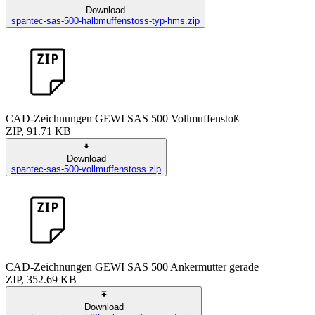
Download
spantec-sas-500-halbmuffenstoss-typ-hms.zip
CAD-Zeichnungen GEWI SAS 500 Vollmuffenstoß
ZIP, 91.71 KB
Download
spantec-sas-500-vollmuffenstoss.zip
CAD-Zeichnungen GEWI SAS 500 Ankermutter gerade
ZIP, 352.69 KB
Download